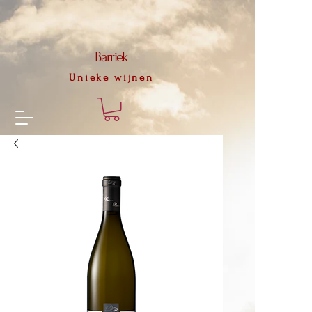
56f79d673a1a59d4dbd2c1464de2d2975b3633b09ecf3e4c81f8f2d18f4516a8
Barriek
Unieke wijnen