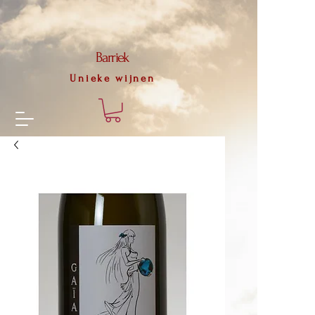
56f79d673a1a59d4dbd2c1464de2d2975b3633b09ecf3e4c81f8f2d18f4516a8
Barriek
Unieke wijnen