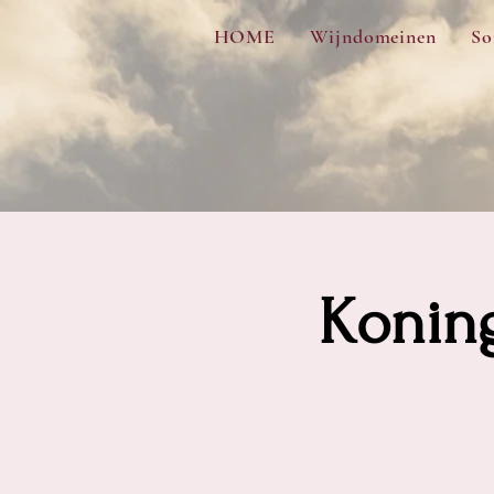
56f79d673a1a59d4dbd2c1464de2d2975b3633b09ecf3e4c81f8f2d18f4516a8
HOME
Wijndomeinen
So
Koning