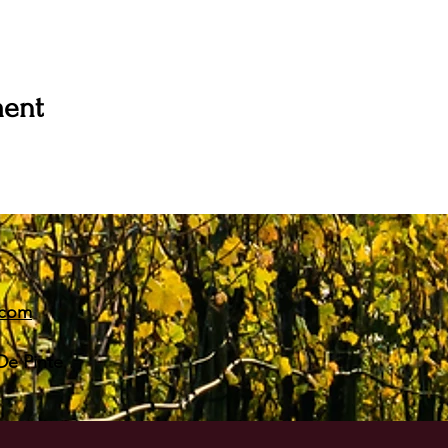
ment
.com
De Pinte