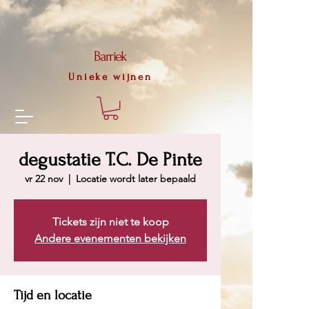
56f79d673a1a59d4dbd2c1464de2d2975b3633b09ecf3e4c81f8f2d18f4516a8
Barriek
Unieke wijnen
degustatie T.C. De Pinte
vr 22 nov
  |  
Locatie wordt later bepaald
Tickets zijn niet te koop
Andere evenementen bekijken
Tijd en locatie