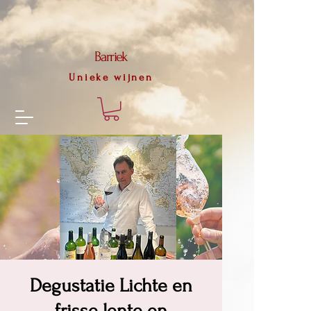
56f79d673a1a59d4dbd2c1464de2d2975b3633b09ecf3e4c81f8f2d18f4516a8
Barriek
Unieke wijnen
Degustatie Lichte en
frisse lente en